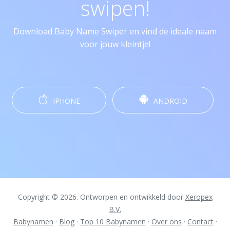
swipen!
Download Baby Name Swiper en vind de ideale naam
voor jouw kleintje!
IPHONE
ANDROID
Copyright © 2026. Ontworpen en ontwikkeld door
Xeropex
B.V.
Babynamen
·
Blog
·
Top 10 Babynamen
·
Over ons
·
Contact
·