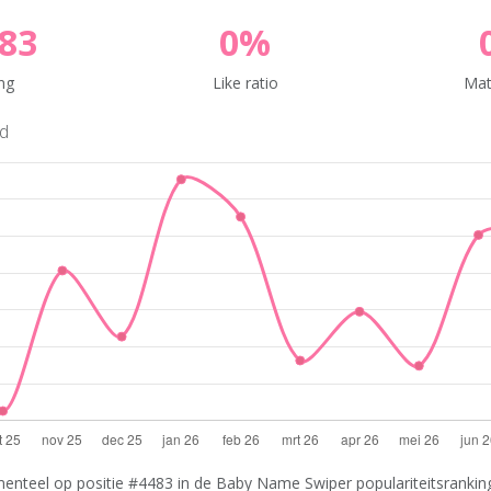
83
0%
ng
Like ratio
Mat
nd
enteel op positie #4483 in de Baby Name Swiper populariteitsranking