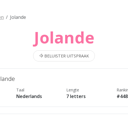
en
Jolande
Jolande
BELUISTER UITSPRAAK
olande
Taal
Lengte
Ranki
Nederlands
7 letters
#448