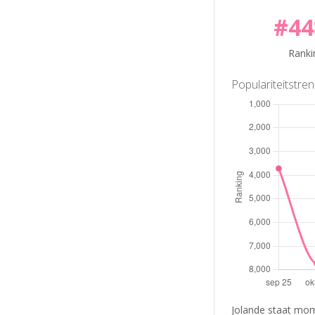
#44
Ranki
Populariteitstre
Jolande staat mom