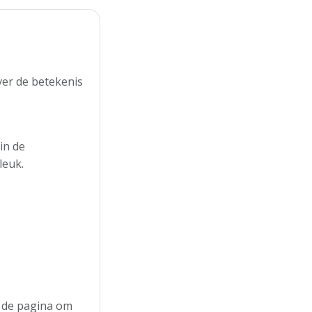
ver de betekenis
in de
leuk.
n de pagina om