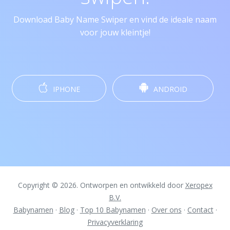
Download Baby Name Swiper en vind de ideale naam
voor jouw kleintje!
IPHONE
ANDROID
Copyright © 2026. Ontworpen en ontwikkeld door
Xeropex
B.V.
Babynamen
·
Blog
·
Top 10 Babynamen
·
Over ons
·
Contact
·
Privacyverklaring