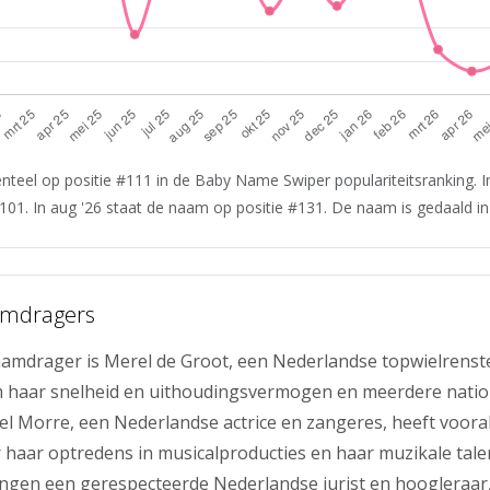
teel op positie #111 in de Baby Name Swiper populariteitsranking. I
101. In aug '26 staat de naam op positie #131. De naam is gedaald in 
amdragers
amdrager is Merel de Groot, een Nederlandse topwielrenste
 haar snelheid en uithoudingsvermogen en meerdere nationa
l Morre, een Nederlandse actrice en zangeres, heeft voora
haar optredens in musicalproducties en haar muzikale tale
ngen een gerespecteerde Nederlandse jurist en hoogleraar, 