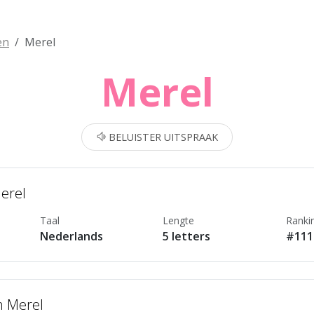
en
Merel
Merel
BELUISTER UITSPRAAK
Merel
Taal
Lengte
Ranki
Nederlands
5 letters
#111
n Merel