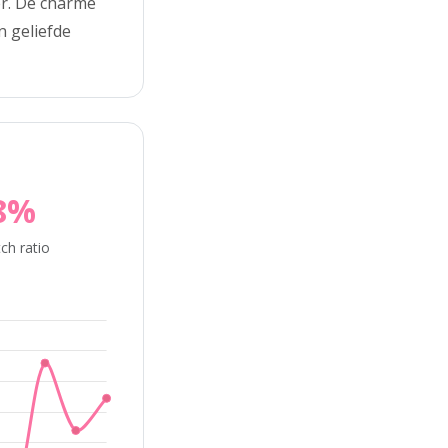
er. De charme
n geliefde
8%
ch ratio