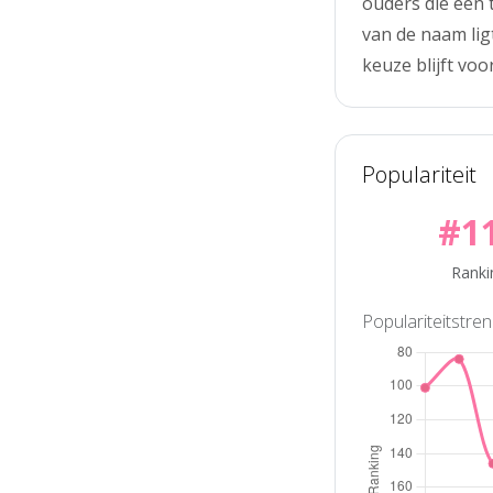
ouders die een 
van de naam lig
keuze blijft voo
Populariteit
#1
Ranki
Populariteitstre