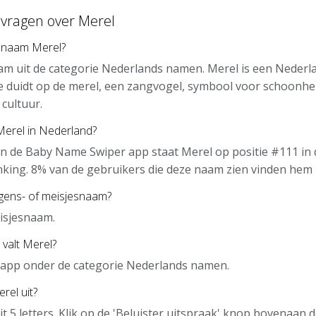
 vragen over Merel
 naam Merel?
am uit de categorie Nederlands namen. Merel is een Nederl
 duidt op de merel, een zangvogel, symbool voor schoonheid
cultuur.
Merel in Nederland?
n de Baby Name Swiper app staat Merel op positie #111 in 
nking. 8% van de gebruikers die deze naam zien vinden hem 
ngens- of meisjesnaam?
isjesnaam.
 valt Merel?
e app onder de categorie Nederlands namen.
rel uit?
it 5 letters. Klik op de 'Beluister uitspraak' knop bovenaan