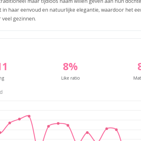
traditioneel maar tijdloos naam willen geven aan hun docht
t in haar eenvoud en natuurlijke elegantie, waardoor het ee
r veel gezinnen.
11
8%
ng
Like ratio
Mat
nd