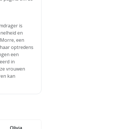
mdrager is
snelheid en
 Morre, een
 haar optredens
ongen een
eerd in
Deze vrouwen
ren kan
Olivia