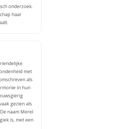
isch onderzoek.
schap haar
alt.
riendelijke
rbondenheid met
 omschreven als
armonie in hun
ieuwsgierig
vaak gezien als
e. De naam Merel
giek is, met een