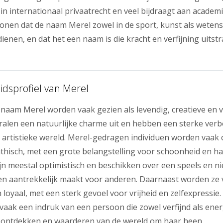
 in internationaal privaatrecht en veel bijdraagt aan academ
nen dat de naam Merel zowel in de sport, kunst als weten
enen, en dat het een naam is die kracht en verfijning uitstra
idsprofiel van Merel
aam Merel worden vaak gezien als levendig, creatieve en v
ralen een natuurlijke charme uit en hebben een sterke ve
 artistieke wereld. Merel-gedragen individuen worden vaak
thisch, met een grote belangstelling voor schoonheid en h
jn meestal optimistisch en beschikken over een speels en n
en aantrekkelijk maakt voor anderen. Daarnaast worden ze 
loyaal, met een sterk gevoel voor vrijheid en zelfexpressi
vaak een indruk van een persoon die zowel verfijnd als ener
t ontdekken en waarderen van de wereld om haar heen.