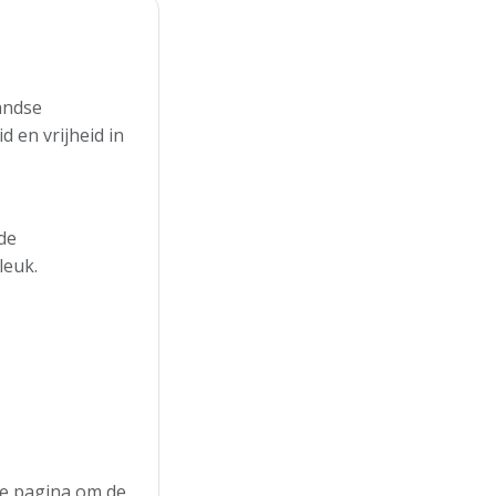
andse
 en vrijheid in
de
leuk.
 de pagina om de