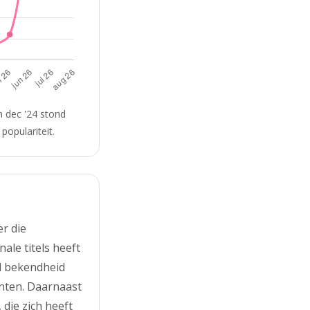
n dec '24 stond
populariteit.
r die
le titels heeft
l bekendheid
nten. Daarnaast
die zich heeft