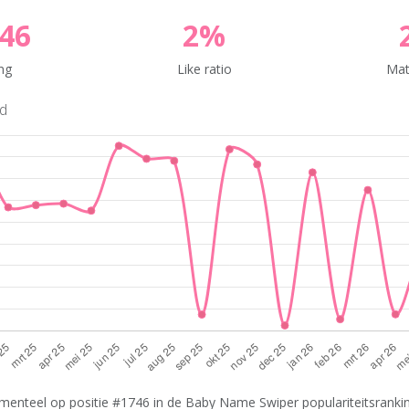
46
2%
ng
Like ratio
Mat
nd
menteel op positie #1746 in de Baby Name Swiper populariteitsranking