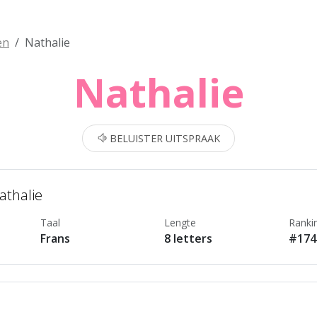
en
Nathalie
Nathalie
BELUISTER UITSPRAAK
athalie
Taal
Lengte
Ranki
Frans
8 letters
#174