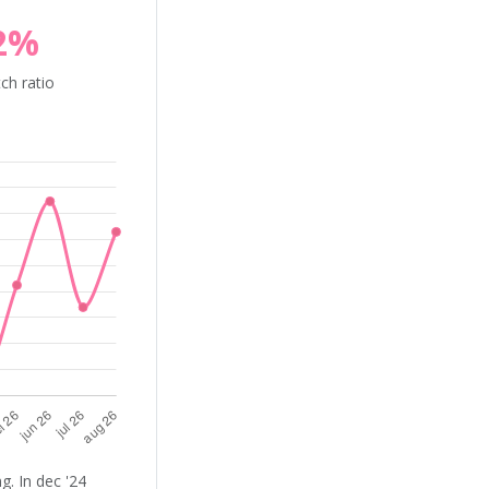
2%
ch ratio
. In dec '24