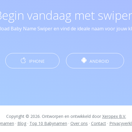
Begin vandaag met swipen
oad Baby Name Swiper en vind de ideale naam voor jouw kle
IPHONE
ANDROID
Copyright © 2026. Ontworpen en ontwikkeld door
Xeropex B.V.
ynamen
·
Blog
·
Top 10 Babynamen
·
Over ons
·
Contact
·
Privacyverkl