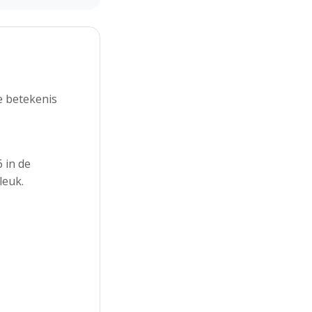
e betekenis
 in de
leuk.