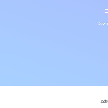
Downl
Bab