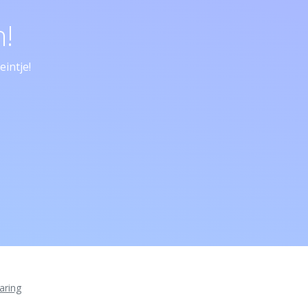
!
intje!
aring