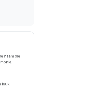
se naam die
rmonie.
 leuk.