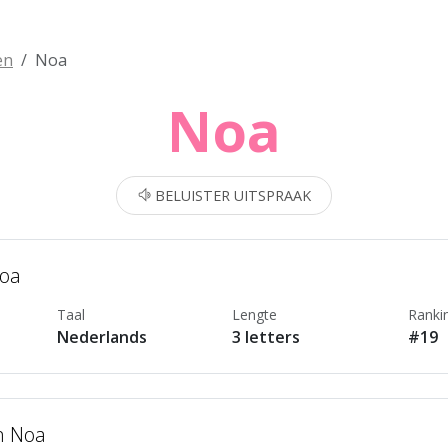
en
Noa
Noa
BELUISTER UITSPRAAK
Noa
Taal
Lengte
Ranki
Nederlands
3 letters
#19
n Noa