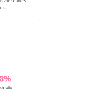
 is voor ouders
nis.
18%
ch ratio