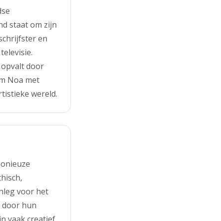
dse
nd staat om zijn
schrijfster en
elevisie.
 opvalt door
am Noa met
tistieke wereld.
monieuze
hisch,
nleg voor het
t door hun
 vaak creatief,