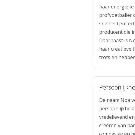
haar energieke 
profvoetballer d
snelheid en tech
producent die i
Daarnaast is No
haar creatieve
trots en hebben
Persoonlijkhe
De naam Noa wo
persoonlijkhei
vredelievend en
creëren van ha
compassie en he