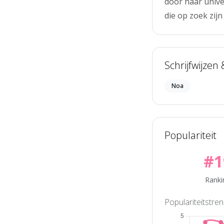
door haar unive
die op zoek zij
Schrijfwijzen
Noa
Populariteit
#1
Ranki
Populariteitstre