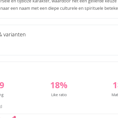
rsele en tijdloze karakter, waardoor het een geliefde keuze
n naar een naam met een diepe culturele en spirituele beteke
 & varianten
9
18%
ng
Like ratio
Mat
nd