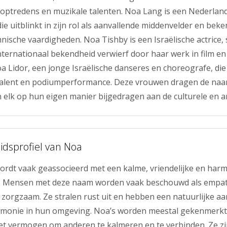
optredens en muzikale talenten. Noa Lang is een Nederlan
ie uitblinkt in zijn rol als aanvallende middenvelder en beke
nische vaardigheden. Noa Tishby is een Israëlische actrice, 
nternationaal bekendheid verwierf door haar werk in film en t
a Lidor, een jonge Israëlische danseres en choreografe, die
 talent en podiumperformance. Deze vrouwen dragen de na
 elk op hun eigen manier bijgedragen aan de culturele en ar
idsprofiel van Noa
rdt vaak geassocieerd met een kalme, vriendelijke en har
d. Mensen met deze naam worden vaak beschouwd als empat
 zorgzaam. Ze stralen rust uit en hebben een natuurlijke aa
rmonie in hun omgeving. Noa’s worden meestal gekenmerk
t vermogen om anderen te kalmeren en te verbinden. Ze zijn