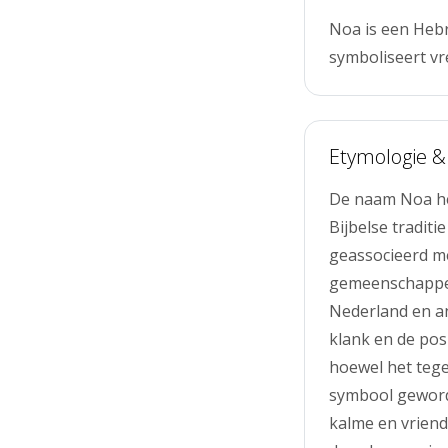
Noa is een Hebr
symboliseert v
Etymologie &
De naam Noa hee
Bijbelse tradit
geassocieerd me
gemeenschappen 
Nederland en a
klank en de pos
hoewel het tege
symbool geword
kalme en vriend