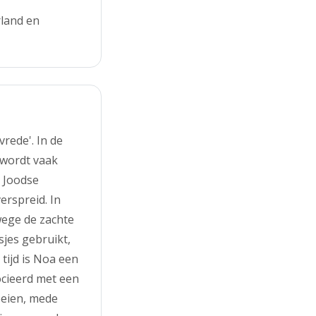
rland en
rede'. In de
 wordt vaak
 Joodse
erspreid. In
ege de zachte
sjes gebruikt,
tijd is Noa een
ocieerd met een
oeien, mede