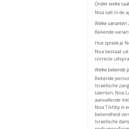
Onder welke taal
Noa valt in de 
Welke varianten 
Bekende variant
Hoe spreek je No
Noa bestaat uit
correcte uitspra
Welke bekende 
Bekende person
Israëlische zan
talenten. Noa La
aanvallende mid
Noa Tishby is ee
bekendheid verw
Israëlische dan
podiumperforma