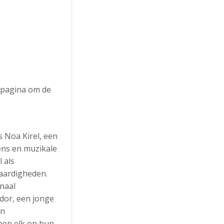
e pagina om de
 Noa Kirel, een
ens en muzikale
 als
vaardigheden.
onaal
idor, een jonge
en
en elk op hun