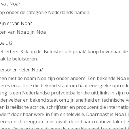
 valt Noa?
app onder de categorie Nederlands namen.
zijn er van Noa?
en van Noa zijn: Noa.
a uit?
 3 letters. Klik op de 'Beluister uitspraak' knop bovenaan d
ak te beluisteren.
personen heten Noa?
en met de naam Noa zijn onder andere: Een bekende Noa is
geres en actrice die bekend staat om haar energieke optred
ng is een Nederlandse profvoetballer die uitblinkt in zijn rol
denvelder en bekend staat om zijn snelheid en technische 
n Israëlische actrice, schrijfster en producent die internati
ierf door haar werk in film en televisie. Daarnaast is Noa L
seres en choreografe, die opvalt door haar creatieve talent 
nce. Deze vrouwen dragen de naam Noa met trots en hebb