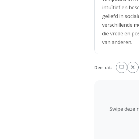
intuïtief en be
geliefd in soci
verschillende 
die vrede en pos
van anderen.
Deel dit:
Swipe deze 