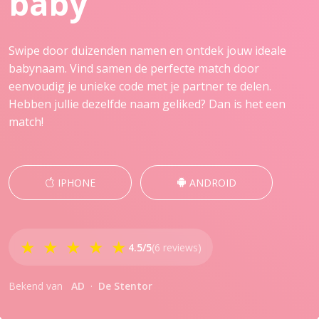
baby
Swipe door duizenden namen en ontdek jouw ideale
babynaam. Vind samen de perfecte match door
eenvoudig je unieke code met je partner te delen.
Hebben jullie dezelfde naam geliked? Dan is het een
match!
IPHONE
ANDROID
★ ★ ★ ★ ★
4.5/5
(6 reviews)
Bekend van
AD
·
De Stentor