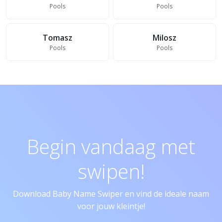
Pools
Pools
Tomasz
Milosz
Pools
Pools
Begin vandaag met
swipen!
Download Baby Name Swiper en vind de ideale naam
voor jouw kleintje!