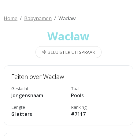
Home
Babynamen
Wacław
Wacław
BELUISTER UITSPRAAK
Feiten over Wacław
Geslacht
Taal
Jongensnaam
Pools
Lengte
Ranking
6 letters
#7117