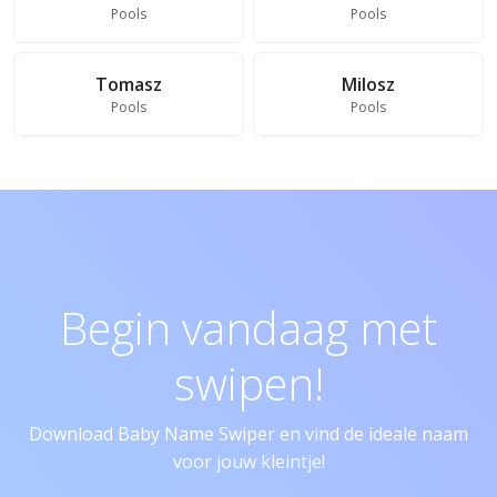
Pools
Pools
Tomasz
Milosz
Pools
Pools
Begin vandaag met
swipen!
Download Baby Name Swiper en vind de ideale naam
voor jouw kleintje!