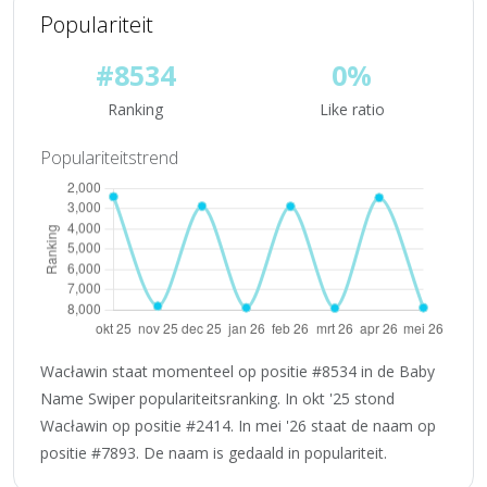
Populariteit
#8534
0%
Ranking
Like ratio
Populariteitstrend
Wacławin staat momenteel op positie #8534 in de Baby
Name Swiper populariteitsranking. In okt '25 stond
Wacławin op positie #2414. In mei '26 staat de naam op
positie #7893. De naam is gedaald in populariteit.