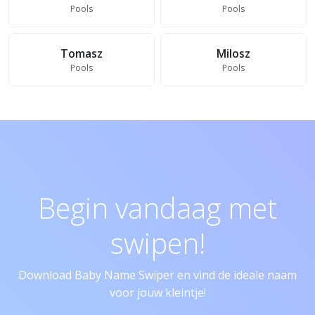
Pools
Pools
Tomasz
Milosz
Pools
Pools
Begin vandaag met
swipen!
Download Baby Name Swiper en vind de ideale naam
voor jouw kleintje!