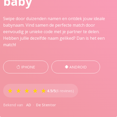
baby
Swipe door duizenden namen en ontdek jouw ideale
babynaam. Vind samen de perfecte match door
eenvoudig je unieke code met je partner te delen.
Hebben jullie dezelfde naam geliked? Dan is het een
match!
IPHONE
ANDROID
★ ★ ★ ★ ★
4.5/5
(6 reviews)
Bekend van
AD
·
De Stentor