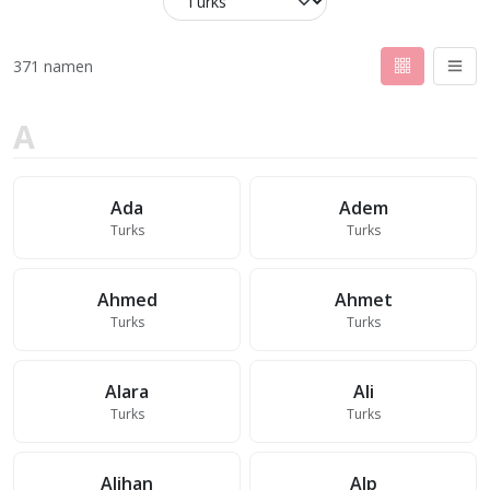
371 namen
A
Ada
Adem
Turks
Turks
Ahmed
Ahmet
Turks
Turks
Alara
Ali
Turks
Turks
Alihan
Alp