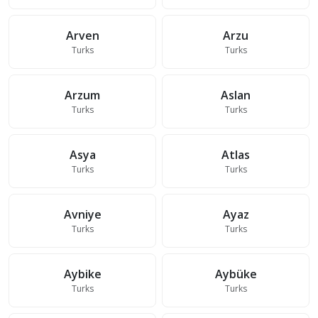
Arven
Arzu
Turks
Turks
Arzum
Aslan
Turks
Turks
Asya
Atlas
Turks
Turks
Avniye
Ayaz
Turks
Turks
Aybike
Aybüke
Turks
Turks